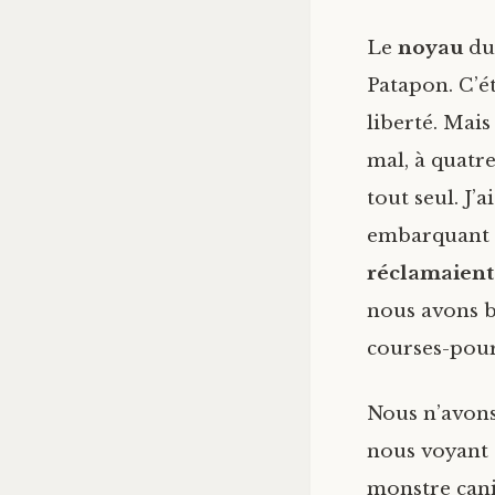
Le
noyau
dur
Patapon. C’é
liberté. Mais
mal, à quatre
tout seul. J’
embarquant d
réclamaient
nous avons b
courses-pours
Nous n’avons
nous voyant
monstre canin