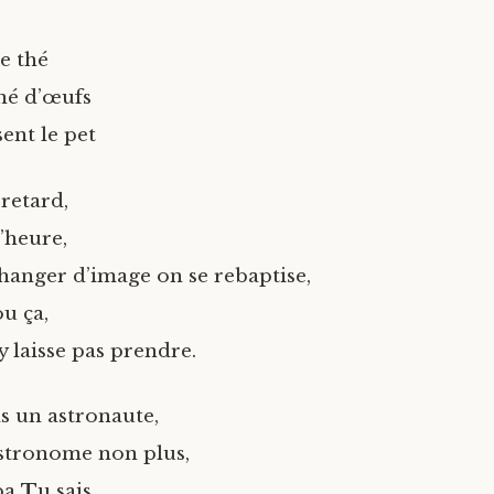
e thé
é d’œufs
sent le pet
retard,
’heure,
hanger d’image on se rebaptise,
ou ça,
y laisse pas prendre.
as un astronaute,
stronome non plus,
pa
T
u sais,