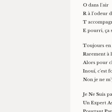
O
dans l’air
R
à l’odeur d
T
accompagn
E
pourri, ça 
T
oujours en 
R
arement à l
A
lors pour c
I
nouï, c’est f
N
on je ne m’
J
e
N
e
S
uis p
U
n
E
xpert
A
P
ourtant
P
a