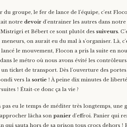
 du groupe, le fer de lance de l’équipe, c’est Floc
tait notre
devoir
d’entrainer les autres dans notre
 Mistrigri et Bébert ce sont plutôt des
suiveurs
. C
 meneurs, on aurait eu du mal à s’organiser. Là, c’
ai lancé le mouvement, Flocon a pris la suite en no
ans le métro où nous avons évité les contrôleurs
un ticket de transport. Dès l’ouverture des porte
ondi vers la
sortie
! À peine dix minutes de libert
uites ! Était-ce donc ça la vie ?
 pas eu le temps de méditer très longtemps, une
 approcher lâcha son
panier
d’effroi. Panier qui r
 qui sauta hors de sa prison tous crocs dehors ! E