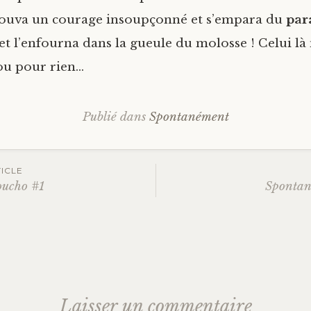
trouva un courage insoupçonné et s’empara du
par
et l’enfourna dans la gueule du molosse ! Celui là 
u pour rien…
Publié dans
Spontanément
ation
ICLE
oucho #1
Spontan
es
Laisser un commentaire