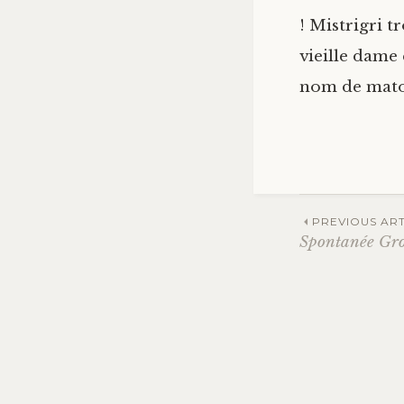
! Mistrigri 
vieille dame 
nom de mato
Navig
PREVIOUS ART
Spontanée Gr
des
articl