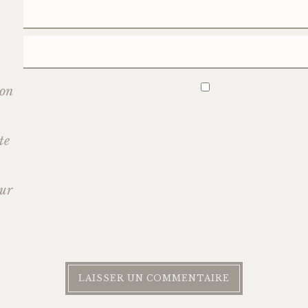
mon
te
our