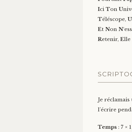
I
ci
T
on
U
niv
T
éléscope,
U
E
t
N
on
N
‘es
R
etenir,
E
lle
SCRIPTO
Je réclamais
l’écrire pend
Temps
: 7 × 