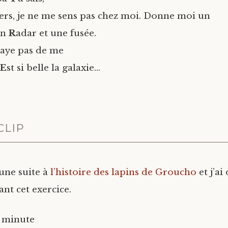
ers, je ne me sens pas chez moi. Donne moi un
n
R
adar et une fusée.
saye pas de me
E
st si belle la galaxie…
CLIP
 une suite à
l’histoire des lapins de Groucho
et j’ai
ant cet exercice.
1 minute