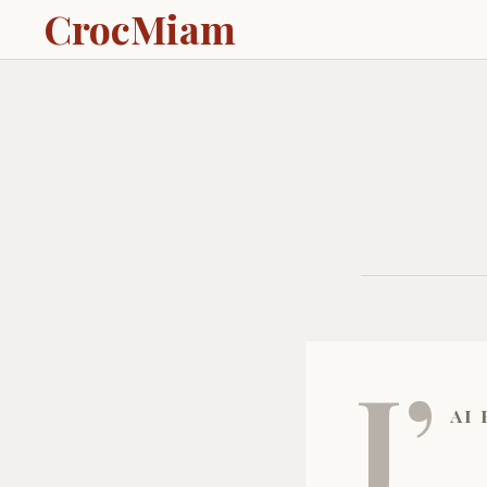
CrocMiam
J’
ai