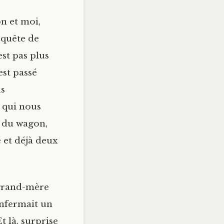
on et moi,
 quête de
’est pas plus
est passé
us
 qui nous
s du wagon,
é et déjà deux
 grand-mère
enfermait un
t là, surprise