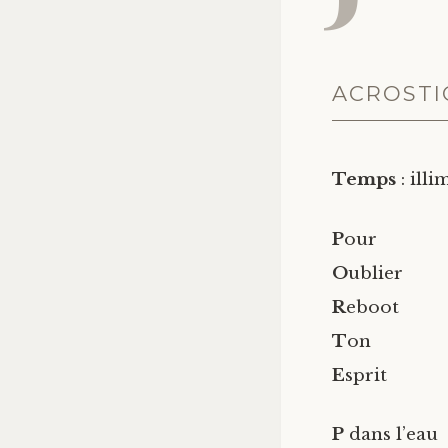
ACROSTI
Temps
: illi
P
our
O
ublier
R
eboot
T
on
E
sprit
P
dans l’eau