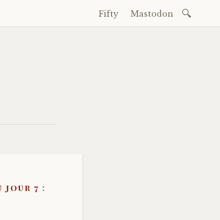
Recherch
Fifty
Mastodon
Accéder
au
contenu
principal
2
u jour 7
: