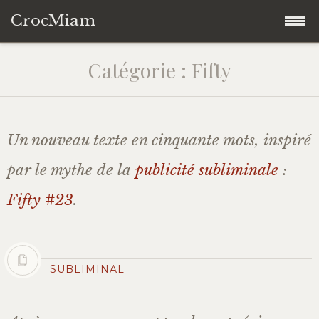
CrocMiam
Accéder
Fifty
Catégorie :
Fifty
au
contenu
Mastodon
principal
Un nouveau texte en cinquante mots, inspiré
par le mythe de la
publicité subliminale
:
Fifty #23
.
SUBLIMINAL